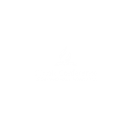
ursday, 9:00 am - 5:00 pm (CST)
wbrook, Illinois 60527, USA | (630) 716 3560 |
info@ilcs
cilitates the mission of the
Seventh-Day Adventist Chur